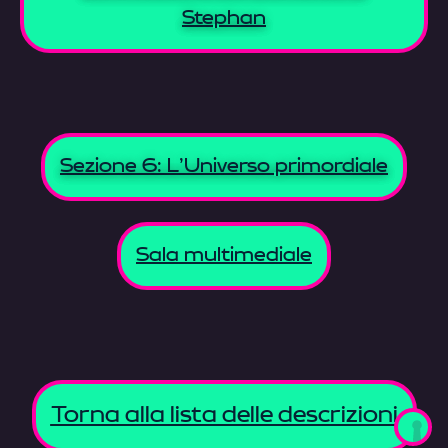
Stephan
Sezione 6: L'Universo primordiale
Sala multimediale
Torna alla lista delle descrizioni