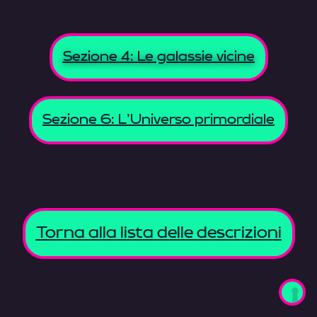
Sezione 4: Le galassie vicine
Sezione 6: L'Universo primordiale
Torna alla lista delle descrizioni